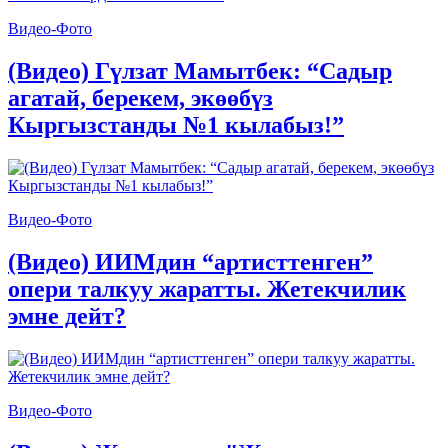
Видео-Фото
(Видео) Гүлзат Мамытбек: “Садыр
агатай, берекем, экөөбүз
Кыргызстанды №1 кылабыз!”
Видео-Фото
(Видео) ИИМдин “артисттенген”
опери талкуу жаратты. Жетекчилик
эмне дейт?
Видео-Фото