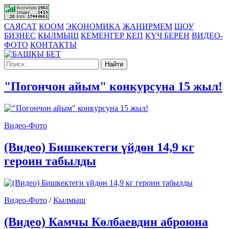
САЯСАТ
КООМ
ЭКОНОМИКА
ЖАНИРМЕМ
ШОУ
БИЗНЕС
КЫЛМЫШ
КЕМЕНГЕР КЕП
КҮЧ БЕРЕН
ВИДЕО-
ФОТО
КОНТАКТЫ
Найти
"Погончон айым" конкурсуна 15 жыл!
Видео-Фото
(Видео) Бишкектеги үйдөн 14,9 кг
героин табылды
Видео-Фото
/
Кылмыш
(Видео) Камчы Көлбаевдин аброюна