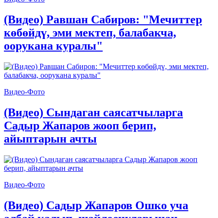
(Видео) Равшан Сабиров: "Мечиттер
көбөйдү, эми мектеп, балабакча,
оорукана куралы"
Видео-Фото
(Видео) Сындаган саясатчыларга
Садыр Жапаров жооп берип,
айыптарын ачты
Видео-Фото
(Видео) Садыр Жапаров Ошко уча