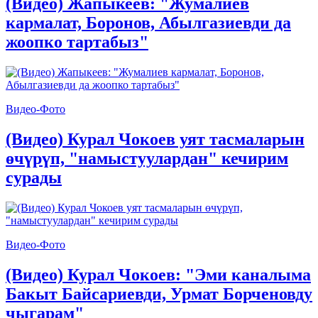
(Видео) Жапыкеев: "Жумалиев
кармалат, Боронов, Абылгазиевди да
жоопко тартабыз"
Видео-Фото
(Видео) Курал Чокоев уят тасмаларын
өчүрүп, "намыстуулардан" кечирим
сурады
Видео-Фото
(Видео) Курал Чокоев: "Эми каналыма
Бакыт Байсариевди, Урмат Борченовду
чыгарам"