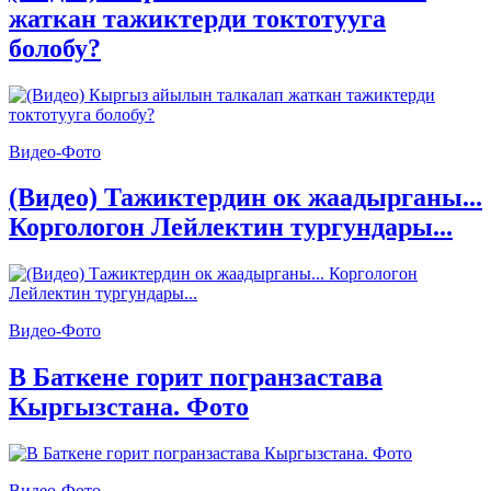
жаткан тажиктерди токтотууга
болобу?
Видео-Фото
(Видео) Тажиктердин ок жаадырганы...
Коргологон Лейлектин тургундары...
Видео-Фото
В Баткене горит погранзастава
Кыргызстана. Фото
Видео-Фото