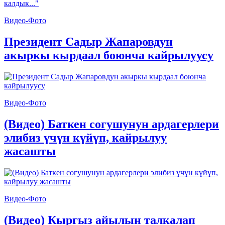
Видео-Фото
Президент Садыр Жапаровдун
акыркы кырдаал боюнча кайрылуусу
Видео-Фото
(Видео) Баткен согушунун ардагерлери
элибиз үчүн күйүп, кайрылуу
жасашты
Видео-Фото
(Видео) Кыргыз айылын талкалап