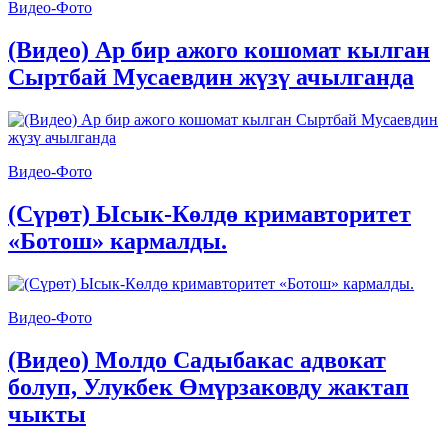
Видео-Фото
(Видео) Ар бир ажого кошомат кылган
Сыртбай Мусаевдин жүзү ачылганда
Видео-Фото
(Сүрөт) Ысык-Көлдө кримавторитет
«Ботош» кармалды.
Видео-Фото
(Видео) Молдо Садыбакас адвокат
болуп, Улукбек Өмүрзаковду жактап
чыкты